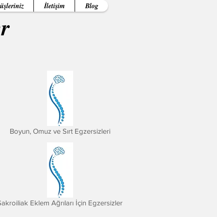
üşleriniz
İletişim
Blog
er
Boyun, Omuz ve Sırt Egzersizleri
Sakroiliak Eklem Ağrıları İçin Egzersizler