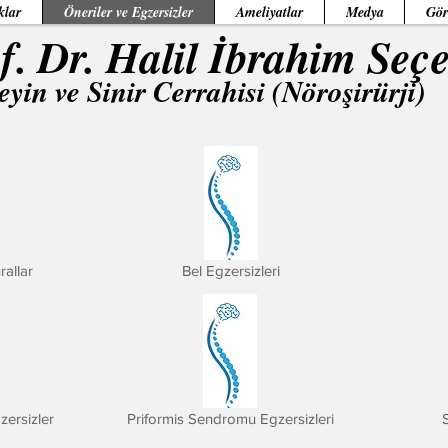
klar
Öneriler ve Egzersizler
Ameliyatlar
Medya
Gör
f. Dr. Halil İbrahim Seç
eyin ve Sinir Cerrahisi (Nöroşirürji)
rallar
Bel Egzersizleri
zersizler
Priformis Sendromu Egzersizleri