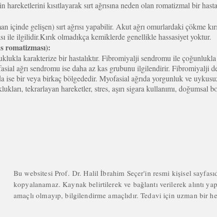
n hareketlerini kısıtlayarak sırt ağrısına neden olan romatizmal bir hastal
n içinde gelişen) sırt ağrısı yapabilir. Akut ağrı omurlardaki çökme kırı
ile ilgilidir.Kırık olmadıkça kemiklerde genellikle hassasiyet yoktur.
s romatizması):
uklukla karakterize bir hastalıktır. Fibromiyalji sendromu ile çoğunlukla k
sial ağrı sendromu ise daha az kas grubunu ilgilendirir. Fibromiyalji d
ıda ise bir veya birkaç bölgededir. Myofasial ağrıda yorgunluk ve uykusu
ukları, tekrarlayan hareketler, stres, aşırı sigara kullanımı, doğumsal b
Bu websitesi Prof. Dr. Halil İbrahim Seçer'in resmi kişisel sayfası
kopyalanamaz. Kaynak belirtilerek ve bağlantı verilerek alıntı yapıl
amaçlı olmayıp, bilgilendirme amaçlıdır. Tedavi için uzman bir 