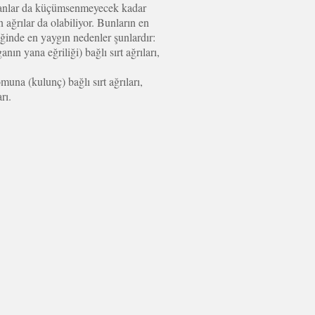
kınanlar da küçümsenmeyecek kadar
n ağrılar da olabiliyor. Bunların en
diğinde en yaygın nedenler şunlardır:
n yana eğriliği) bağlı sırt ağrıları,
muna (kulunç) bağlı sırt ağrıları,
rı.