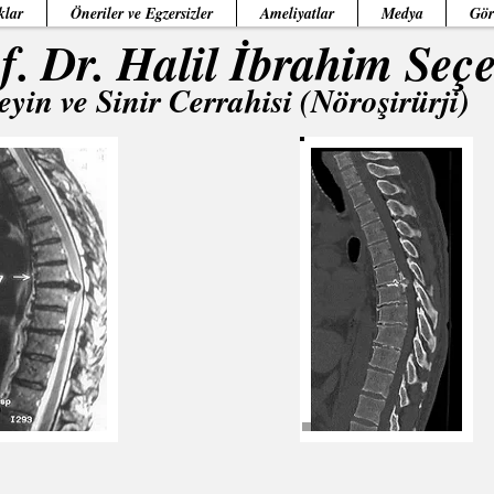
klar
Öneriler ve Egzersizler
Ameliyatlar
Medya
Gör
f. Dr. Halil İbrahim Seç
eyin ve Sinir Cerrahisi (Nöroşirürji)