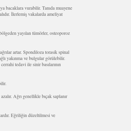
eya bacaklara vurabilir. Tanıda muayene
lıdır. İlerlemiş vakalarda ameliyat
ka bölgeden yayılan tümörler, osteoporoz
ğrılar artar. Spondiloza torasik spinal
ağlı yakınma ve bulgular görülebilir.
rrahi tedavi ile sinir basılarının
lir.
 azalır. Ağrı genellikle bıçak saplanır
rdır. Eğriliğin düzeltilmesi ve