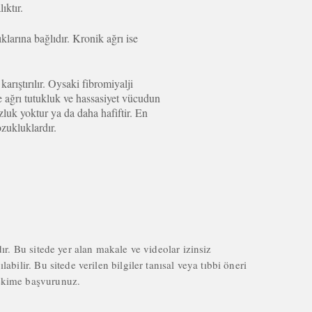
ıktır.
klarına bağlıdır. Kronik ağrı ise
arıştırılır. Oysaki fibromiyalji
e ağrı tutukluk ve hassasiyet vücudun
zluk yoktur ya da daha hafiftir. En
ozukluklardır.
dır. Bu sitede yer alan makale ve videolar izinsiz
abilir. Bu sitede verilen bilgiler tanısal veya tıbbi öneri
hekime başvurunuz.