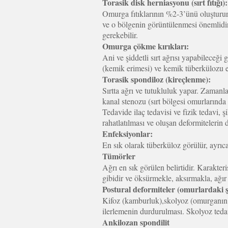
Torasik disk herniasyonu (sırt fıtığı):
Omurga fıtıklarının %2-3’ünü oluşturur
ve o bölgenin görüntülenmesi önemlidir. 
gerekebilir.
Omurga çökme kırıkları:
Ani ve şiddetli sırt ağrısı yapabileceği 
(kemik erimesi) ve kemik tüberkülozu en
Torasik spondiloz (kireçlenme):
Sırtta ağrı ve tutukluluk yapar. Zamanla
kanal stenozu (sırt bölgesi omurlarında 
Tedavide ilaç tedavisi ve fizik tedavi, 
rahatlatılması ve oluşan deformitelerin d
Enfeksiyonlar:
En sık olarak tüberküloz görülür, ayrıca
Tümörler
Ağrı en sık görülen belirtidir. Karakteri
gibidir ve öksürmekle, aksırmakla, ağır
Postural deformiteler (omurlardaki ş
Kifoz (kamburluk),skolyoz (omurganın yan
ilerlemenin durdurulması. Skolyoz tedav
Ankilozan spondilit