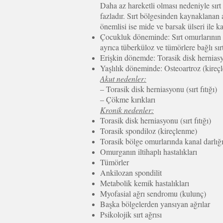
Daha az hareketli olması nedeniyle sırt
fazladır. Sırt bölgesinden kaynaklanan a
önemlisi ise mide ve barsak ülseri ile k
Çocukluk döneminde: Sırt omurlarının şe
ayrıca tüberküloz ve tümörlere bağlı sırt
Erişkin dönemde: Torasik disk herniasyon
Yaşlılık döneminde: Osteoartroz (kireçl
Akut nedenler:
– Torasik disk herniasyonu (sırt fıtığı)
– Çökme kırıkları
Kronik nedenler:
Torasik disk herniasyonu (sırt fıtığı)
Torasik spondiloz (kireçlenme)
Torasik bölge omurlarında kanal darlığ
Omurganın iltihaplı hastalıkları
Tümörler
Ankilozan spondilit
Metabolik kemik hastalıkları
Myofasial ağrı sendromu (kulunç)
Başka bölgelerden yansıyan ağrılar
Psikolojik sırt ağrısı