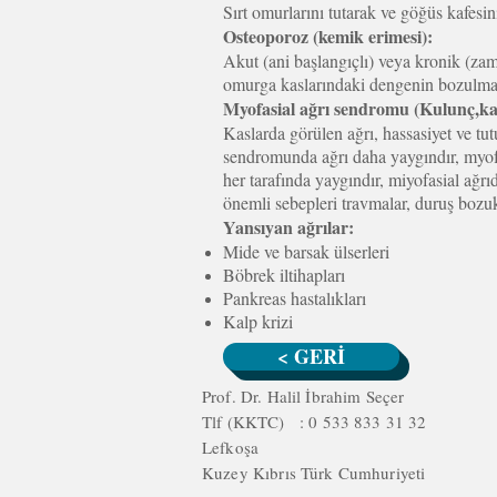
Sırt omurlarını tutarak ve göğüs kafesini
Osteoporoz (kemik erimesi):
Akut (ani başlangıçlı) veya kronik (zama
omurga kaslarındaki dengenin bozulması 
Myofasial ağrı sendromu (Kulunç,ka
Kaslarda görülen ağrı, hassasiyet ve tut
sendromunda ağrı daha yaygındır, myofa
her tarafında yaygındır, miyofasial ağr
önemli sebepleri travmalar, duruş bozukl
Yansıyan ağrılar:
Mide ve barsak ülserleri
Böbrek iltihapları
Pankreas hastalıkları
Kalp krizi
< GERİ
Prof. Dr. Halil İbrahim Seçer
Tlf (KKTC) : 0 533 833 31 32
Lefkoşa
Kuzey Kıbrıs Türk Cumhuriyeti