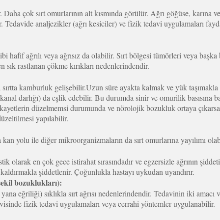
. Daha çok sırt omurlarının alt kısmında görülür. Ağrı göğüse, karına v
Tedavide analjezikler (ağrı kesiciler) ve fizik tedavi uygulamaları fayda
gibi hafif ağrılı veya ağrısız da olabilir. Sırt bölgesi tümörleri veya baş
 sık rastlanan çökme kırıkları nedenlerindendir.
 sırtta kamburluk gelişebilir.Uzun süre ayakta kalmak ve yük taşımakla a
kanal darlığı) da eşlik edebilir. Bu durumda sinir ve omurilik basısına b
şikayetlerin düzelmemsi durumunda ve nörolojik bozukluk ortaya çıkarsa ce
üzeltilmesi yapılabilir.
 kan yolu ile diğer mikroorganizmaların da sırt omurlarına yayılımı olabi
stik olarak en çok gece istirahat sırasındadır ve egzersizle ağrının şiddeti
 kaldırmakla şiddetlenir. Çoğunlukla hastayı uykudan uyandırır.
ekil bozuklukları):
a eğriliği) sıklıkla sırt ağrısı nedenlerindendir. Tedavinin iki amacı va
isinde fizik tedavi uygulamaları veya cerrahi yöntemler uygulanabilir.