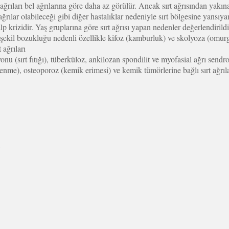
 ağrıları bel ağrılarına göre daha az görülür. Ancak sırt ağrısından ya
ğrılar olabileceği gibi diğer hastalıklar nedeniyle sırt bölgesine yansıya
alp krizidir. Yaş gruplarına göre sırt ağrısı yapan nedenler değerlendiril
kil bozukluğu nedenli özellikle kifoz (kamburluk) ve skolyoza (omurganı
 ağrıları
u (sırt fıtığı), tüberküloz, ankilozan spondilit ve myofasial ağrı sendro
enme), osteoporoz (kemik erimesi) ve kemik tümörlerine bağlı sırt ağrıla
ı