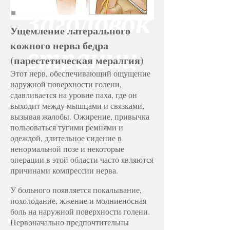
Заголовок
Ущемление латерального
кожного нерва бедра
страниц
(парестетическая мералгия)
Этот нерв, обеспечивающий ощущение
наружной поверхности голени,
ы
сдавливается на уровне паха, где он
выходит между мышцами и связками,
вызывая жалобы. Ожирение, привычка
пользоваться тугими ремнями и
одеждой, длительное сидение в
ненормальной позе и некоторые
операции в этой области часто являются
причинами компрессии нерва.
У больного появляется покалывание,
похолодание, жжение и молниеносная
боль на наружной поверхности голени.
Первоначально предпочтительны