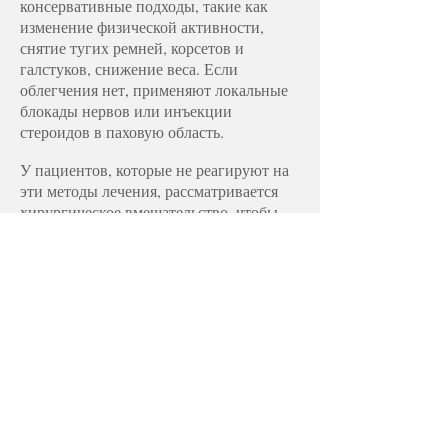
консервативные подходы, такие как
изменение физической активности,
снятие тугих ремней, корсетов и
галстуков, снижение веса. Если
облегчения нет, применяют локальные
блокады нервов или инъекции
стероидов в паховую область.
У пациентов, которые не реагируют на
эти методы лечения, рассматривается
хирургическое вмешательство, чтобы
освободить нерв от защемленного
участка в паховой области.
&amp;lt; НАЗАД
проф. Др. Халил Ибрагим Сечер
Телефон (Турция):
0 532 542 8339
Телефон (Кипр) &nbsp; :
0 548 842 8339
Этот веб-сайт Prof.&nbsp;Dr. Это
официальная персональная страница
Халила Ибрагима Сечера. Статьи и