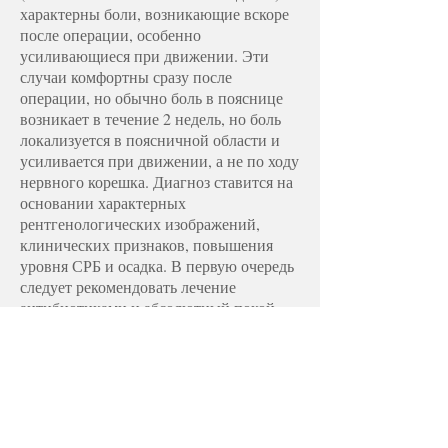
характерны боли, возникающие вскоре
после операции, особенно
усиливающиеся при движении. Эти
случаи комфортны сразу после
операции, но обычно боль в пояснице
возникает в течение 2 недель, но боль
локализуется в поясничной области и
усиливается при движении, а не по ходу
нервного корешка. Диагноз ставится на
основании характерных
рентгенологических изображений,
клинических признаков, повышения
уровня СРБ и осадка. В первую очередь
следует рекомендовать лечение
антибиотиками и абсолютный покой.
Может применяться гипербарическая
оксигенотерапия (кислородная палатка).
Арахноидит может возникнуть после
введения водо- или жирорастворимого
контрастного вещества. Также может